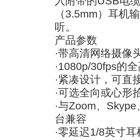
入附带的
USB
电
（
3.5mm
）耳机输
听。
产品参数
·带高清网络摄像
·
1080p/30fps
的全
·紧凑设计，可直
·可选全向或心形
·与
Zoom
、
Skype
台兼容
·零延迟
1/8
英寸耳