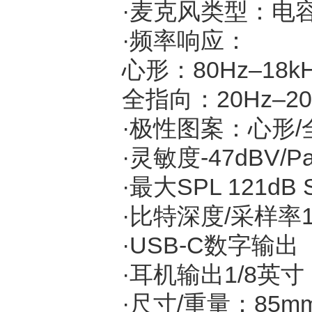
·麦克风类型：电
·频率响应：
心形：
80Hz
–
18k
全指向：
20Hz
–
2
·极性图案：心形
/
·灵敏度
-47dBV/P
·最大
SPL 121dB 
·比特深度
/
采样率
1
·
USB-C
数字输出
·耳机输出
1/8
英寸
·尺寸
/
重量：
85mm