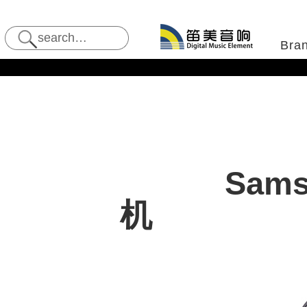
Bra
Sam
机