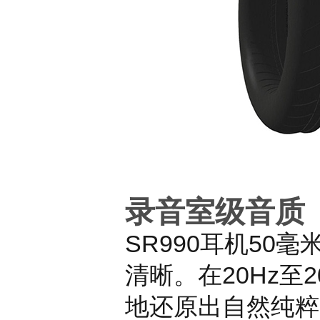
录音室级音质
SR990
耳机
50
毫
清晰。在
20Hz
至
2
地还原出自然纯粹