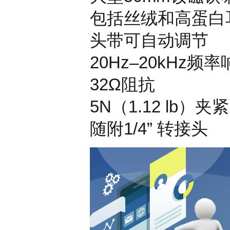
包括丝绒和高蛋白
头带可自动调节
20Hz–20kHz
频率
32Ω
阻抗
5N
（
1.12 lb
）夹紧
随附
1/4”
转接头