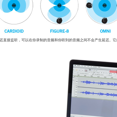
mm) 耳机接口零延迟直接监听，可以在你录制的音频和你听到的音频之间不会产生