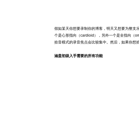
假如某天你想要录制你的博客，明天又想要为整支
个是心形指向（
cardioid
），另外一个是全指向（
om
拾音模式的录音焦点会比较集中。然后，如果你想
涵盖初级入手需要的所有功能