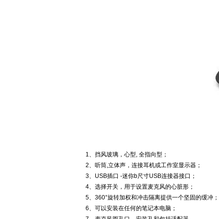
1
、挡风玻璃，心型
,
全指向型；
2
、听筒
,
立体声，连接耳机或工作室显示器；
3
、
USB
插口
-
迷你
b
尺寸
USB
连接器接口；
4
、选择开关，用于设置麦克风的心脏形；
5
、
360
°旋转加权和冲击隔离提供一个坚固的缓冲；
6
、可以安装在任何的笔记本电脑；