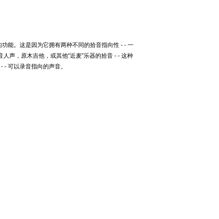
的功能。这是因为它拥有两种不同的拾音指向性
- -
一
人声，原木吉他，或其他“近麦”乐器的拾音
- -
这种
- -
可以录音指向的声音。