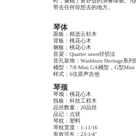
时，兼顾了更舒适的演奏体验。Appr
带去任何你想去的地方。
琴体
面板：精选云杉木
背板：桃花心木
侧板：桃花心木
音梁：Quarter sawn径切法
音孔装饰：Washburn Heritage系
桶型：7/8 Mini GA桶型，G型M
样式：6弦原声吉他
琴颈
琴颈：桃花心木
指板：科技工程木
品丝数量：20品丝
品记：点状
琴枕：塑料
琴枕宽度：1-11/16
有效弦长：23-1/4"