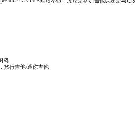
entice G-Mini 5附赠琴包，无论是参加吉他课还
列图腾
ini，旅行吉他/迷你吉他