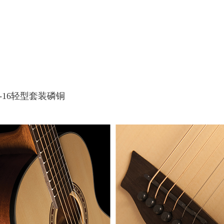
P-16轻型套装磷铜