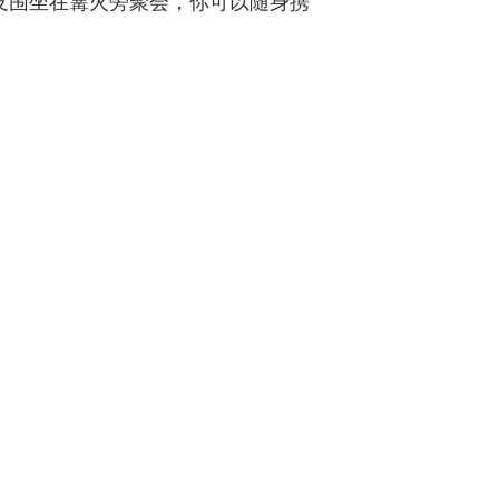
是与朋友围坐在篝火旁聚会，你可以随身携