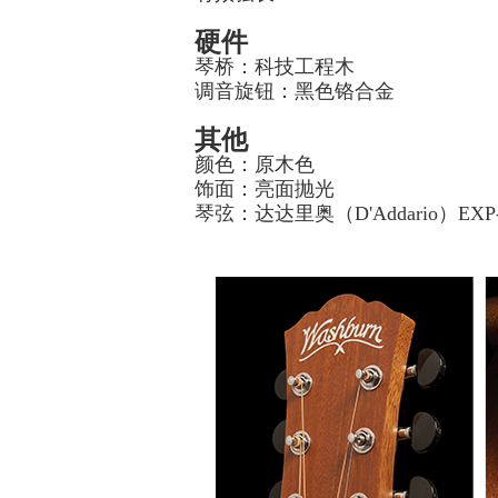
硬件
琴桥：科技工程木
调音旋钮：黑色铬合金
其他
颜色：原木色
饰面：亮面抛光
琴弦：达达里奥（D'Addario）EX