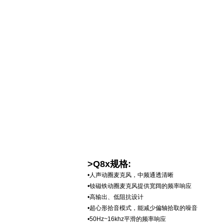
>Q8x规格:
•人声动圈麦克风，中频通透清晰
•钕磁铁动圈麦克风提供宽阔的频率响应
•高输出、低阻抗设计
•超心形拾音模式，能减少偏轴拾取的噪音
•50Hz~16khz平滑的频率响应