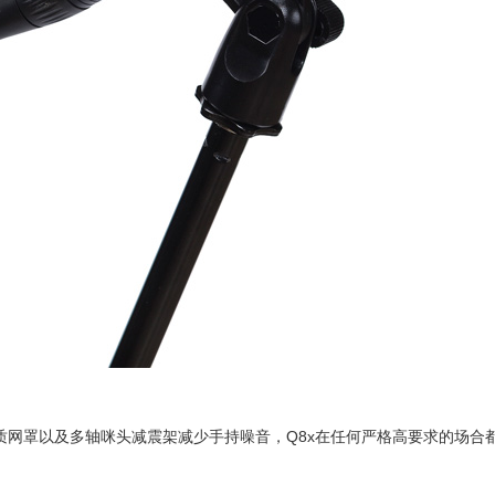
质网罩以及多轴咪头减震架减少手持噪音，Q8x在任何严格高要求的场合