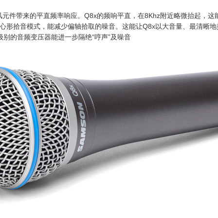
风元件带来的平直频率响应。Q8x的频响平直，在8Khz附近略微抬起，
超心形拾音模式，能减少偏轴拾取的噪音。这能让Q8x以大音量、最清晰
别的音频变压器能进一步隔绝“哼声”及噪音