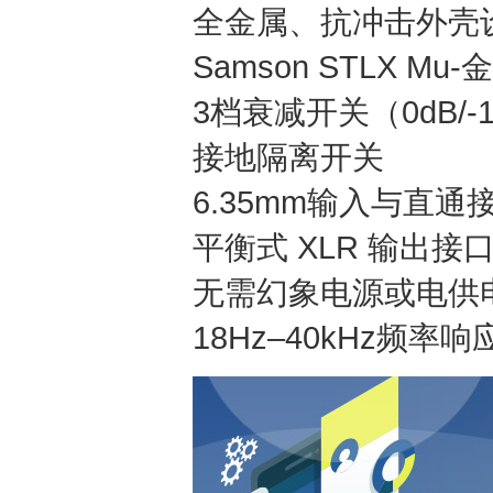
全金属、抗冲击外壳
Samson STLX M
3档衰减开关（0dB/-15
接地隔离开关
6.35mm输入与直通
平衡式 XLR 输出接
无需幻象电源或电供
18Hz–40kHz频率响