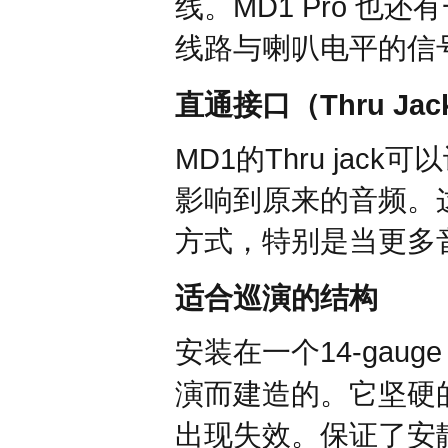
MD1 Pro
线。
也还有
线路与喇叭电平的信
Thru Jac
直通接口（
MD1
Thru jack
的
可以
影响到原来的音频。
方式，特别是当更多
适合巡演的结构
14-gaug
安装在一个
演而建造的。它坚硬
出现失效。保证了安