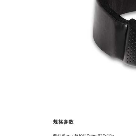
规格参数
驱动单元：外径*40mm;32Ω;19ц