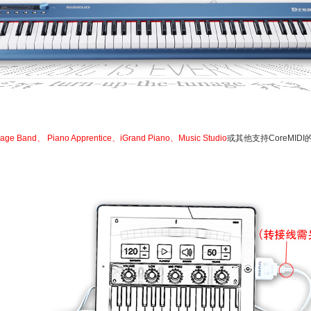
ge Band、 Piano Apprentice、iGrand Piano、Music Studio
或其他支持CoreMID