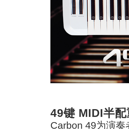
49键 MIDI半
Carbon 49