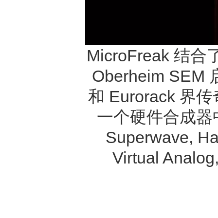
MicroFrea
Oberheim S
和 Eurorack 界
一个硬件合成器中
Superwave, Har
Virtual Analo