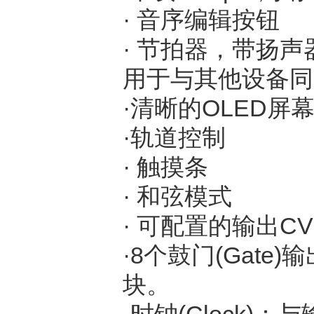
· 音序编辑按钮
· 节拍器，带扬
用于与其他设备同
·清晰的OLED屏
·轨道控制
· 触摸条
· 和弦模式
· 可配置的输出C
·8个鼓门(Gat
块。
·时钟(Clock)