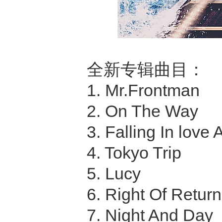
全新专辑曲目：
1. Mr.Frontman
2. On The Way
3. Falling In love 
4. Tokyo Trip
5. Lucy
6. Right Of Return
7. Night And Day