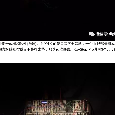
部合成器和软件(乐器)。4个独立的复音音序器音轨，一个由16部分组
欢键盘按键而不是打击垫，那选它准没错。KeyStep Pro具有3个八